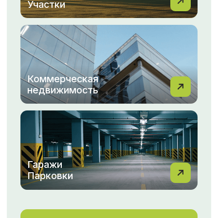
Мы понимаем, как важно для вас найти идеальный
дом или выгодно продать свою квартиру.
С командой МФЦН вы всегда можете рассчитывать
на профессиональный подход, индивидуальные
решения и быструю помощь на каждом этапе.
Не упустите возможность сделать правильный
выбор с МФЦН!
Перейти в новости
ОТЗЫВЫ
Смотреть все