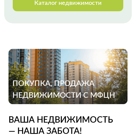
Огромная благодарность
специалисту Анне Черкашиной за
реализацию весьма сложной
продажи, с массой осложняющих
процесс обстоятельств. Высокий
профессионализм, оперативное
реагирование, полное
сопровождение сделки. Спасибо!
Выражаем благодарность Марии
Мазало
за профессиональную, быструю
и качественную работу. Второй раз
с ней сотрудничали и снова Мария
показала свой профессионализм.
Приятно работать
с таким высококлассным
специалистом. Спасибо.