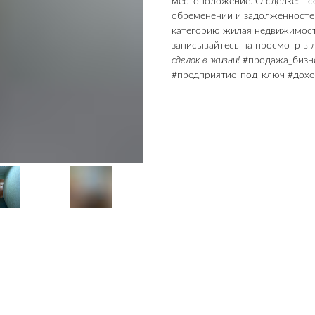
местоположение. О сделке: - с
обременений и задолженносте
категорию жилая недвижимость
записывайтесь на просмотр в 
сделок в жизни!
#продажа_бизне
#предприятие_под_ключ #дохо