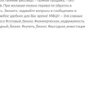
обственник физ.лицо; - прямая продажа; - без
й. При желании можно перевести обратно в
. Звоните, задавайте вопросы в сообщениях и
любое удобное для Вас время!
МФЦН — для главных
са #готовый_бизнес #коммерческая_недвижимость
дный_бизнес #купить_бизнес #выгодная_инвестиция