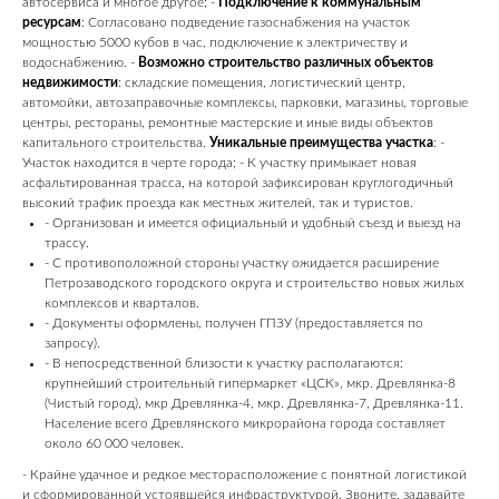
автосервиса и многое другое; -
Подключение к коммунальным
ресурсам
: Согласовано подведение газоснабжения на участок
мощностью 5000 кубов в час, подключение к электричеству и
водоснабжению. -
Возможно строительство различных объектов
недвижимости
: складские помещения, логистический центр,
автомойки, автозаправочные комплексы, парковки, магазины, торговые
центры, рестораны, ремонтные мастерские и иные виды объектов
капитального строительства.
Уникальные преимущества участка
: -
Участок находится в черте города; - К участку примыкает новая
асфальтированная трасса, на которой зафиксирован круглогодичный
высокий трафик проезда как местных жителей, так и туристов.
- Организован и имеется официальный и удобный съезд и выезд на
трассу.
- С противоположной стороны участку ожидается расширение
Петрозаводского городского округа и строительство новых жилых
комплексов и кварталов.
- Документы оформлены, получен ГПЗУ (предоставляется по
запросу).
- В непосредственной близости к участку располагаются:
крупнейший строительный гипермаркет «ЦСК», мкр. Древлянка-8
(Чистый город), мкр Древлянка-4, мкр. Древлянка-7, Древлянка-11.
Население всего Древлянского микрорайона города составляет
около 60 000 человек.
- Крайне удачное и редкое месторасположение с понятной логистикой
и сформированной устоявшейся инфраструктурой. Звоните, задавайте