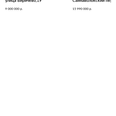
улица Биричево,19
Сайнаволокский пере
9 000 000
р.
15 990 000
р.