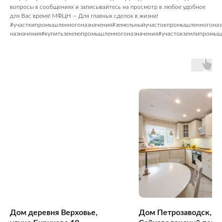
вопросы в сообщениях и записывайтесь на просмотр в любое удобное
для Вас время! МФЦН — Для главных сделок в жизни!
#участкипромышленногоназначения#земельныйучастокпромышленногоназ
назначения#купитьземлюпромышленногоназначения#участокземлипромыш
Дом деревня Верховье,
Дом Петрозаводск, 1-