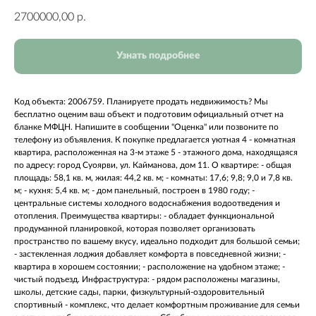
2700000,00
р.
Узнать подробнее
Код объекта: 2006759. Планируете продать недвижимость? Мы
бесплатно оценим ваш объект и подготовим официальный отчет на
бланке МФЦН. Напишите в сообщении "Оценка" или позвоните по
телефону из объявления. К покупке предлагается уютная 4 - комнатная
квартира, расположенная на 3-м этаже 5 - этажного дома, находящаяся
по адресу: город Суоярви, ул. Кайманова, дом 11. О квартире: - общая
площадь: 58,1 кв. м, жилая: 44,2 кв. м; - комнаты: 17,6; 9,8; 9,0 и 7,8 кв.
м; - кухня: 5,4 кв. м; - дом панельный, построен в 1980 году; -
центральные системы холодного водоснабжения водоотведения и
отопления. Преимущества квартиры: - обладает функциональной
продуманной планировкой, которая позволяет организовать
пространство по вашему вкусу, идеально подходит для большой семьи;
- застекленная лоджия добавляет комфорта в повседневной жизни; -
квартира в хорошем состоянии; - расположение на удобном этаже; -
чистый подъезд. Инфраструктура: - рядом расположены магазины,
школы, детские сады, парки, физкультурный-оздоровительный
спортивный - комплекс, что делает комфортным проживание для семьи