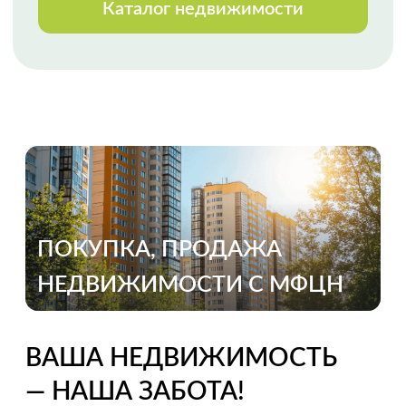
Огромная благодарность
специалисту Анне Черкашиной за
реализацию весьма сложной
продажи, с массой осложняющих
процесс обстоятельств. Высокий
профессионализм, оперативное
реагирование, полное
сопровождение сделки. Спасибо!
Выражаем благодарность Марии
Мазало
за профессиональную, быструю
и качественную работу. Второй раз
с ней сотрудничали и снова Мария
показала свой профессионализм.
Приятно работать
с таким высококлассным
специалистом. Спасибо.