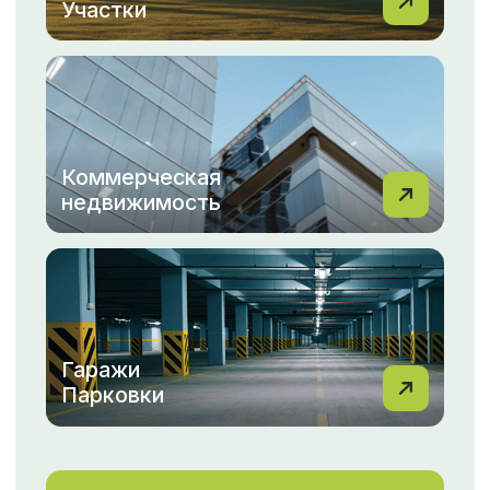
Мы понимаем, как важно для вас найти идеальный
дом или выгодно продать свою квартиру.
С командой МФЦН вы всегда можете рассчитывать
на профессиональный подход, индивидуальные
решения и быструю помощь на каждом этапе.
Не упустите возможность сделать правильный
выбор с МФЦН!
Перейти в новости
ОТЗЫВЫ
Смотреть все