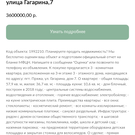
улица Гагарина,7
3600000,00
р.
Узнать подробнее
Код объекта: 1992210. Планируете продать недвижимость? Мы
бесплатно оценим ваш объект и подготовим официальный отчет на
бланке МФЦН. Напишите в сообщении "Оценка" или позвоните по
телефону из объявления. К покупке предлагается 3 - комнатная
квартира, расположенная на 3-м этаже 3 - этажного дома, находящаяся
по адресу: пгт. Пряжа, ул. Гагарина, дом 7. О квартире: - общая площадь:
57,9 кв. м, жилая: 36,7 кв. м; - площадь кухни: 10,6 кв. м; - дом блочный,
построен в 2018 году; - центральные системы водоснабжения,
водоотведения и отопления; - горячее водоснабжение: электробойлер; -
на кухне электрическая плита. Преимущества квартиры: - все окна:
стеклопакеты; - косметический ремонт; - все комнаты изолированные; -
низкие коммунальные платежи; - санузел раздельный. Инфраструктура: -
рядом с домом остановки общественного транспорта; - в шаговой
доступности магазины, поликлиника, кафе, школа и детский сад; -
наземная парковка; - на придомовой территории оборудована детская
площадка и закрытая стоянка для велосипедов. О сделке: - прямая