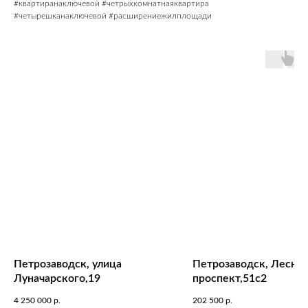
#квартиранаключевой #четрыхкомнатнаяквартира
#четырешканаключевой #расширениежилплощади
Петрозаводск, улица
Петрозаводск, Лесно
Луначарского,19
проспект,51с2
4 250 000
р.
202 500
р.