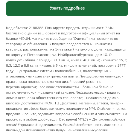
Узнать подробнее
Код объекта: 2188388. Планируете продать недвижимость? Мы
бесплатно оценим ваш объект и подготовим официальный отчет на
бланке МФЦН. Напишите в сообщении "Оценка" или позвоните по
телефону из объявления. К покупке предлагается 4 - комнатная
квартира, расположенная на 1-м этаже 9 - этажного дома, находящаяся
по адресу: г. Петрозаводск, ул. Нойбранденбургская, дом 10.
О
квартире:
- общая площадь: 71,1 кв. м, жилая: 48,8 кв. м; - комнаты: 19,7;
8,3; 12,0 и 8,8 кв. м; - кухня: 6,9 кв. м; - дом панельный, построен в 1977
году; - центральные системы водоснабжения, водоотведения и
отопления; - на кухне электрическая плита.
Преимущества квартиры:
-
практически полностью окончен дизайнерский ремонт с
перепланировкой; - все окна: стеклопакеты; - большой балкон с
остеклением окон; - раздельный санузел.
Инфраструктура:
- рядом с
домом остановка общественного транспорта; - недалеко от дома в
шаговой доступности: ФОК, ТЦ Десяточка, магазины, аптеки, пекарни,
предприятия сферы бытовых услуг, поликлиника №4.
О сделке:
- прямая
продажа. Звоните, задавайте вопросы в сообщениях и записывайтесь на
просмотр в любое удобное для Вас время!
МФЦН —
Для главных сделок в
жизни!
#продажа #недвижимость #жильё #собственность #квартиры
#новыйдом #семейноегнездо #улучшениежилищныхусловий