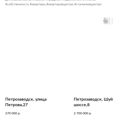
#собственность #квартиры #квартиравцентре #сталинкавцентре
Петрозаводск, улица
Петрозаводск, Шуйск
Петрова,27
шоссе,8
270 000
р.
2 700 000
р.