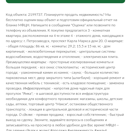
Код объекта: 2199737. Планируете продать недвижимость? Мы
бесплатно оценим ваш объект и подготовим официальный отчет на
бланке МФЦН. Напишите в сообщении "Оценка" или позвоните по
телефону из объявления. К покупке предлагается 3 - комнатная
квартира, расположенная на 4-м этаже 4 - этажного дома, находящаяся
по адресу: г. Петрозаводск, проспект Карла Маркса дом 20.
О квартире:
- общая площадь: 86 кв. м; - комнаты: 29,2; 15,5 и 15 кв. м; - дом
кирпичный; - железобетонные перекрытия; - центральные системы
водоснабжения, водоотведения и отопления; - электрическая плита.
Преимущества квартиры:
- просторные изолированные комнаты и
большая передняя; - все окна: стеклопакеты; - исторический центр
города; - узаконенный камин из камня; - сауна; - большое количество
парковочных мест, двор закрытого типа (шлагбаум); - хороший ремонт и
качественная мебель с техникой; - есть кладовое помещение; - заменена
проводка.
Инфраструктура:
- напротив дома чудесный парк для
прогулок "Ямка"; - в шаговой доступности вся инфраструктура
необходимая для комфортного проживания: магазины, школы, детские
сады, аптеки, торговый центр "Макси", остановки общественного
транспорта; - локация в центральной деловой и исторической части
города.
О сделке:
- прямая продажа; - взрослый собствтенник; - быстрый
выход на сделку. Звоните, задавайте вопросы в сообщениях и
записывайтесь на просмотр в любое удобное для Вас время!
МФЦН —
Для главных сделок в жизни!
#продажа #недвижимость #жильё