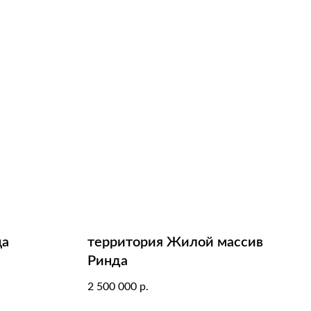
ца
территория Жилой массив
Ринда
2 500 000
р.