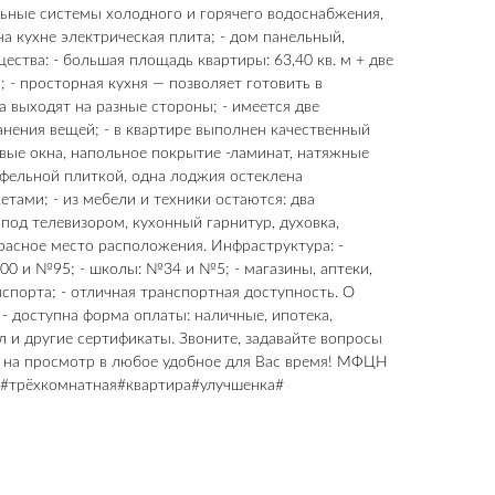
тральные системы холодного и горячего водоснабжения,
на кухне электрическая плита; - дом панельный,
ества: - большая площадь квартиры: 63,40 кв. м + две
 - просторная кухня — позволяет готовить в
на выходят на разные стороны; - имеется две
анения вещей; - в квартире выполнен качественный
вые окна, напольное покрытие -ламинат, натяжные
афельной плиткой, одна лоджия остеклена
тами; - из мебели и техники остаются: два
под телевизором, кухонный гарнитур, духовка,
расное место расположения. Инфраструктура: -
0 и №95; - школы: №34 и №5; - магазины, аптеки,
спорта; - отличная транспортная доступность. О
; - доступна форма оплаты: наличные, ипотека,
 и другие сертификаты. Звоните, задавайте вопросы
ь на просмотр в любое удобное для Вас время! МФЦН
! #трёхкомнатная#квартира#улучшенка#