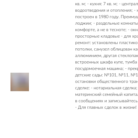
кв. м; - кухня: 7 кв. м; - цен
водоотведения и отопления; - 
построен в 1980 году. Преимущ
лоджии; - раздельные комнаты;
комфорте, а не в тесноте; - ок
просторные кладовые - для хр
ремонт: установлены пластико
потолки, санузел облицован к
аллюминием, другая стеклопаке
встроенных шкафа купе, тумба 
посудомоечная машина; - прек
детские сады: №101, №11, №10
остановки общественного тран
сделке: - нотариальная сделка
материнский семейный капитал
в сообщениях и записывайтес
- Для главных сделок в жизни