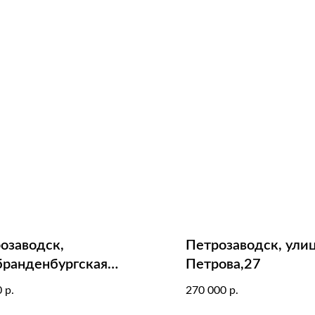
озаводск,
Петрозаводск, ули
ранденбургская
Петрова,27
а,6к3
0
270 000
р.
р.