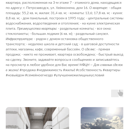
квартира, расположенная на 3-м этаже 7 - этажного дома, находящаяся
по адресу: г. Петрозаводск, ул. Хейкконена, дом 16.
О квартире:
- общая
площадь: 55,2 кв. м, жилая: 31,4 кв. м; - комнаты: 13,6; 17,8 кв. м; - кухня:
8,8 кв. м; - дом панельный, построен в 1995 году; - центральные системы
водоснабжения, водоотведения и отопления; - на кухне электрическая
плита.
Преимущества квартиры:
- раздельные комнаты; - все окна:
стеклопакеты; - большая лоджия (6 кв. м); - раздельный санузел.
Инфраструктура:
- рядом с домом остановка общественного
транспорта; - недалеко школа и детский сад; - в шаговой доступности
аптеки, магазины, кафе, современный бассейн.
О сделке:
- прямая
продажа; - никто не проживает, квартира освобождена; - быстрый выход
на сделку. Звоните, задавайте вопросы в сообщениях и записывайтесь
на просмотр в любое удобное для Вас время!
МФЦН —
Для главных сделок
в жизни!
#продажа #недвижимость #жильё #собственность #квартиры
#новыйдом #семейноегнездо #улучшениежилищныхусловий