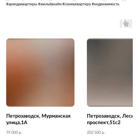
#арендаквартиры #жильёвнаём #снимуквартиру #недвижимость
Петрозаводск, Мурманская
Петрозаводск, Лесно
улица,1А
проспект,51с2
79 000
р.
202 500
р.