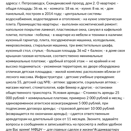
адресу: г. Петрозаводск, Скандинавский проезд, дом 2. О квартире: -
общая площадь: 36 кв. м; - комната: 18 кв. м; - кухня: 8 кв. м; - дом
панельный, построен в 2014 году; - центральные системы
водоснабжения, водоотведения и отопления; - на кухне электрическая
плита. Преимущества квартиры: - выполнен косметический ремонт:
напольное покрытие ламинат, пластиковые окна, санузел в кафельной
плитке, потолки - побелка; - в квартире из мебели и техники в наличии:
кухонный гарнитур, плита, посудомоечная машинка, холодильник,
микроволновка, стиральная машинка, три вместительных шкафа,
кухонный стол, стулья; - большая площадь 36 м2 + балкон; - в доме своя
крышная газовая котельная, соответственно минимальные
коммунальные платежи; - удобный второй этаж — не крайний и не
высоко подниматься; - ухоженная территория, во дворе оборудована
отличная детская площадка; - жилой комплекс расположен вблизи от
лесного массива. Инфраструктура: - детские учебные учреждения:
школа 55, детский сад №8; - аптеки: здравсити, социальная аптека; -
магазин магнит, стоматология, кафе Беккер и другое; - остановки
общественного транспорта. Условия аренды: - Стоимость аренды 25
000 рублей + коммунальные платежи, примерно 2 000 рублей в месяц; -
единовременное агентское вознаграждение 5 000 рублей, при
подписании договора аренды; - страховой депозит 10 000 рублей
(возвращается по окончании аренды); - сдается ответственным
арендаторам на длительный срок от 11 месяцев. Звоните, задавайте
вопросы в сообщениях и записывайтесь на просмотр в любое удобное
для Вас время!
МФЦН — для главных сделок в жизни!
#сдамквартиру