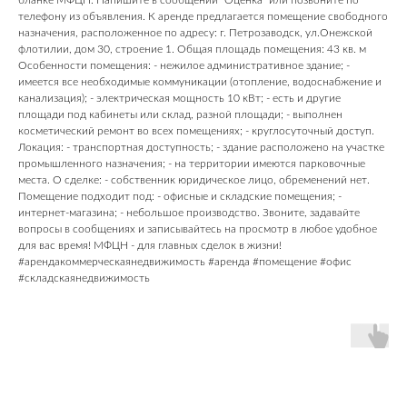
бланке МФЦН. Напишите в сообщении "Оценка" или позвоните по
телефону из объявления. К аренде предлагается помещение свободного
назначения, расположенное по адресу: г. Петрозаводск, ул.Онежской
флотилии, дом 30, строение 1. Общая площадь помещения: 43 кв. м
Особенности помещения: - нежилое административное здание; -
имеется все необходимые коммуникации (отопление, водоснабжение и
канализация); - электрическая мощность 10 кВт; - есть и другие
площади под кабинеты или склад, разной площади; - выполнен
косметический ремонт во всех помещениях; - круглосуточный доступ.
Локация: - транспортная доступность; - здание расположено на участке
промышленного назначения; - на территории имеются парковочные
места. О сделке: - собственник юридическое лицо, обременений нет.
Помещение подходит под: - офисные и складские помещения; -
интернет-магазина; - небольшое производство. Звоните, задавайте
вопросы в сообщениях и записывайтесь на просмотр в любое удобное
для вас время! МФЦН - для главных сделок в жизни!
#арендакоммерческаянедвижимость #аренда #помещение #офис
#складскаянедвижимость