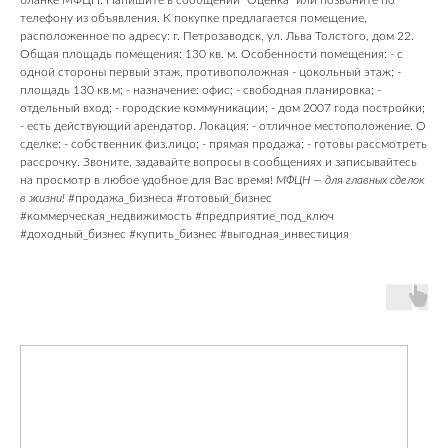
бланке МФЦН. Напишите в сообщении "Оценка" или позвоните по
телефону из объявления. К покупке предлагается помещение,
расположенное по адресу: г. Петрозаводск, ул. Льва Толстого, дом 22.
Общая площадь помещения: 130 кв. м. Особенности помещения: - с
одной стороны первый этаж, противоположная - цокольный этаж; -
площадь 130 кв.м; - назначение: офис; - свободная планировка; -
отдельный вход; - городские коммуникации; - дом 2007 года постройки;
- есть действующий арендатор. Локация: - отличное местоположение. О
сделке: - собственник физ.лицо; - прямая продажа; - готовы рассмотреть
рассрочку. Звоните, задавайте вопросы в сообщениях и записывайтесь
на просмотр в любое удобное для Вас время!
МФЦН — для главных сделок
в жизни!
#продажа_бизнеса #готовый_бизнес
#коммерческая_недвижимость #предприятие_под_ключ
#доходный_бизнес #купить_бизнес #выгодная_инвестиция