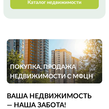
Огромная благодарность
специалисту Анне Черкашиной за
реализацию весьма сложной
продажи, с массой осложняющих
процесс обстоятельств. Высокий
профессионализм, оперативное
реагирование, полное
сопровождение сделки. Спасибо!
Выражаем благодарность Марии
Мазало
за профессиональную, быструю
и качественную работу. Второй раз
с ней сотрудничали и снова Мария
показала свой профессионализм.
Приятно работать
с таким высококлассным
специалистом. Спасибо.