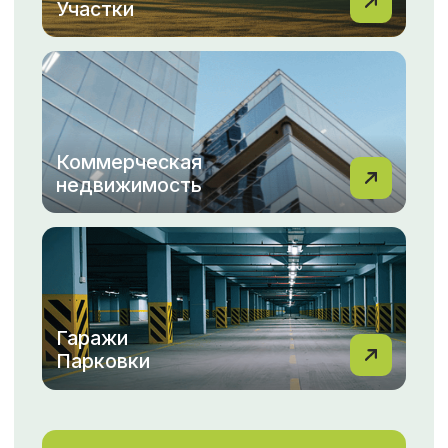
Мы понимаем, как важно для вас найти идеальный
дом или выгодно продать свою квартиру.
С командой МФЦН вы всегда можете рассчитывать
на профессиональный подход, индивидуальные
решения и быструю помощь на каждом этапе.
Не упустите возможность сделать правильный
выбор с МФЦН!
Перейти в новости
ОТЗЫВЫ
Смотреть все