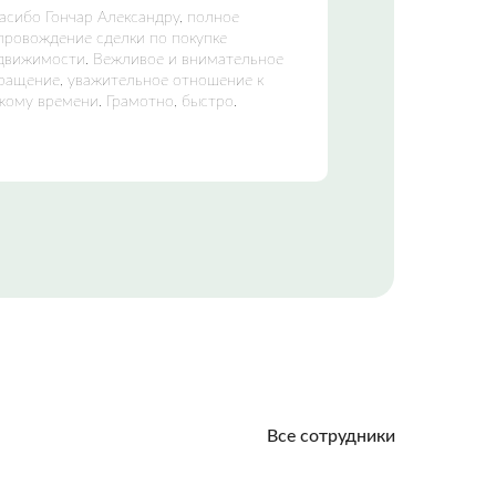
асибо Гончар Александру, полное
провождение сделки по покупке
движимости. Вежливое и внимательное
ращение, уважительное отношение к
жому времени. Грамотно, быстро.
Все сотрудники