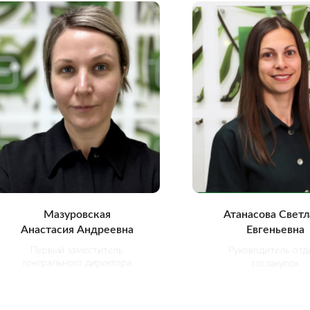
Мазуровская
Атанасова Светл
Анастасия Андреевна
Евгеньевна
Первый заместитель
Руководитель отд
генерального директора
госзакупок