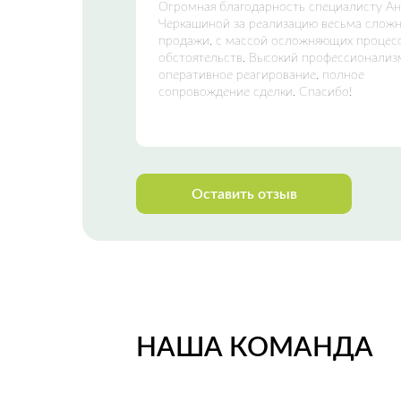
Огромная благодарность специалисту А
Черкашиной за реализацию весьма слож
продажи, с массой осложняющих процес
обстоятельств. Высокий профессионализ
оперативное реагирование, полное
сопровождение сделки. Спасибо!
Оставить отзыв
НАША КОМАНДА