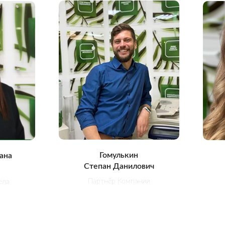
Гомулькин
ана
Степан Данилович
Партнёр Компании
ела