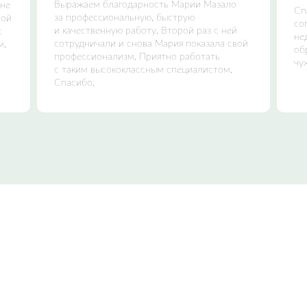
Выражаем благодарность Марии Мазало
нне
Сп
за профессиональную, быструю
ной
со
и качественную работу. Второй раз с ней
с
не
сотрудничали и снова Мария показала свой
м,
об
профессионализм. Приятно работать
чу
с таким высококлассным специалистом.
Спасибо.