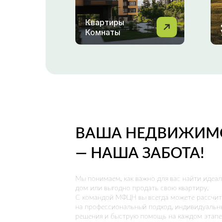
Квартиры
Комнаты
ВАША НЕДВИЖИМ
— НАША ЗАБОТА!
Мы понимаем, как важно для вас найти идеа
дом или выгодно продать свою квартиру.
С командой МФЦН вы всегда можете рассчит
на профессиональный подход, индивидуальн
решения и быструю помощь на каждом этапе