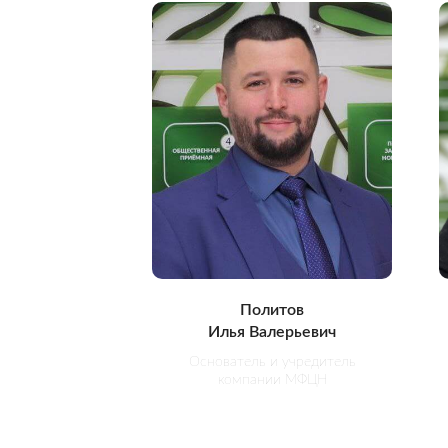
Политов
Илья Валерьевич
Основатель и учредитель
компании МФЦН