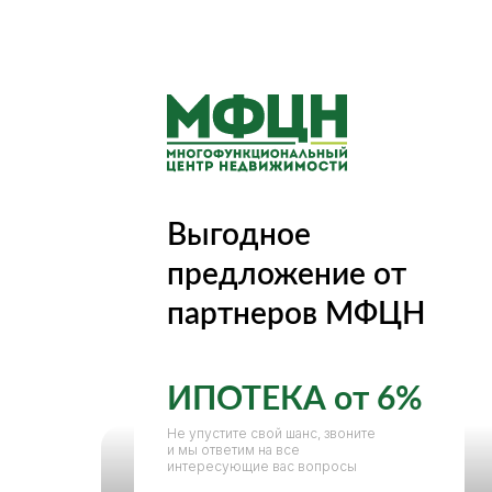
О нас
Выгодное
предложение от
партнеров МФЦН
ИПОТЕКА от 6%
Не упустите свой шанс, звоните
и мы ответим на все
интересующие вас вопросы