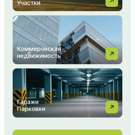
Мы понимаем, как важно для вас найти идеальный
дом или выгодно продать свою квартиру.
С командой МФЦН вы всегда можете рассчитывать
на профессиональный подход, индивидуальные
решения и быструю помощь на каждом этапе.
Не упустите возможность сделать правильный
выбор с МФЦН!
Перейти в новости
ОТЗЫВЫ
Смотреть все