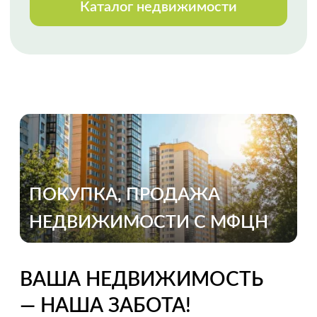
Огромная благодарность
специалисту Анне Черкашиной за
реализацию весьма сложной
продажи, с массой осложняющих
процесс обстоятельств. Высокий
профессионализм, оперативное
реагирование, полное
сопровождение сделки. Спасибо!
Выражаем благодарность Марии
Мазало
за профессиональную, быструю
и качественную работу. Второй раз
с ней сотрудничали и снова Мария
показала свой профессионализм.
Приятно работать
с таким высококлассным
специалистом. Спасибо.