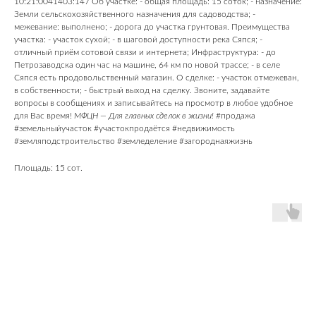
10:21:0041403:147 Об участке: - общая площадь: 15 соток; - назначение:
Земли сельскохозяйственного назначения для садоводства; -
межевание: выполнено; - дорога до участка грунтовая. Преимущества
участка: - участок сухой; - в шаговой доступности река Сяпся; -
отличный приём сотовой связи и интернета; Инфраструктура: - до
Петрозаводска один час на машине, 64 км по новой трассе; - в селе
Сяпся есть продовольственный магазин. О сделке: - участок отмежеван,
в собственности; - быстрый выход на сделку. Звоните, задавайте
вопросы в сообщениях и записывайтесь на просмотр в любое удобное
для Вас время!
МФЦН — Для главных сделок в жизни!
#продажа
#земельныйучасток #участокпродаётся #недвижимость
#земляподстроительство #земледеление #загороднаяжизнь
Площадь: 15 сот.