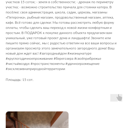
участков 15 соток; - земля в собственности; - дренаж по периметру
участка; - возможно строительство причала для стоянки катера. В
посёлке: своя администрация, школа, садик, церковь, магазины
«Пятерочка», рыбный магазин, продовольственный магазин, аптека,
кафе. Всё готово для сделки: Мы готовы рассмотреть любую форму
оплаты, чтобы сделать ваш переход к новой жизни комфортным и
простым. В ПОДАРОК к покупке данного объекта предлагаем вам
уникальный, уже готовый проект дома и ландшафта! Звоните или
пишите прямо сейчас, мы с радостью ответим на все ваши вопросы и
организуем просмотр этого замечательного загородного дома! Ваш
новый дом ждет вас! #загородныйдом #жизньунатуре
#круглогодичноепроживание #берегозера #своёприбрежье
#чистыйвоздух #пространствомечты #удачноеразмещение
#эксклюзивнаприроднойтерритории
Площадь: 15 сот.