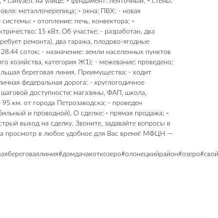
; ⁃ санузел: на улице; ⁃ фундамент: ленточный; ⁃ стены:
овля: металлочерепица; ⁃ окна: ПВХ; - новая
истемы: ⁃ отопление: печь, конвектора; ⁃
тричество: 15 кВт. Об участке: - разработан, два
 требует ремонта), два гаража, плодово-ягодные
28.44 соток; - назначение: земли населенных пунктов
го хозяйства, категория Ж1); - межевание: проведено;
ольшая береговая линия. Преимущества: - ходит
личная федеральная дорога; - круглогодичное
в шаговой доступности: магазины, ФАП, школа,
 95 км. от города Петрозаводска; - проведен
бильный и проводной). О сделке: ⁃ прямая продажа; ⁃
ыстрый выход на сделку. Звоните, задавайте вопросы в
на просмотр в любое удобное для Вас время! МФЦН —
ваябереговаялиния#домдачакоткозеро#олонецкийрайон#озеро#свой