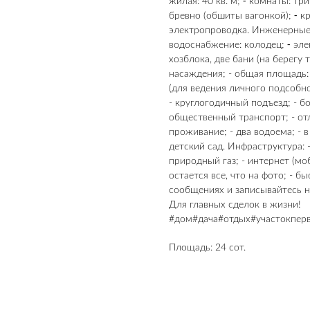
жилая: 40 кв. м; ⁃ комнаты: три
бревно (обшиты вагонкой); ⁃ кр
электропроводка. Инженерные с
водоснабжение: колодец; ⁃ элек
хозблока, две бани (на берегу
насаждения; - общая площадь: 
(для ведения личного подсобно
- круглогодичный подъезд; - б
общественный транспорт; - от
проживание; - два водоема; - 
детский сад. Инфраструктура: -
природный газ; - интернет (мо
остается все, что на фото; - б
сообщениях и записывайтесь 
Для главных сделок в жизни!
#дом#дача#отдых#участокпер
Площадь: 24 сот.