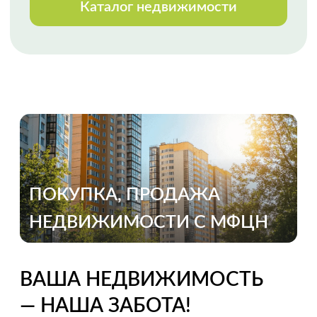
Огромная благодарность
специалисту Анне Черкашиной за
реализацию весьма сложной
продажи, с массой осложняющих
процесс обстоятельств. Высокий
профессионализм, оперативное
реагирование, полное
сопровождение сделки. Спасибо!
Выражаем благодарность Марии
Мазало
за профессиональную, быструю
и качественную работу. Второй раз
с ней сотрудничали и снова Мария
показала свой профессионализм.
Приятно работать
с таким высококлассным
специалистом. Спасибо.