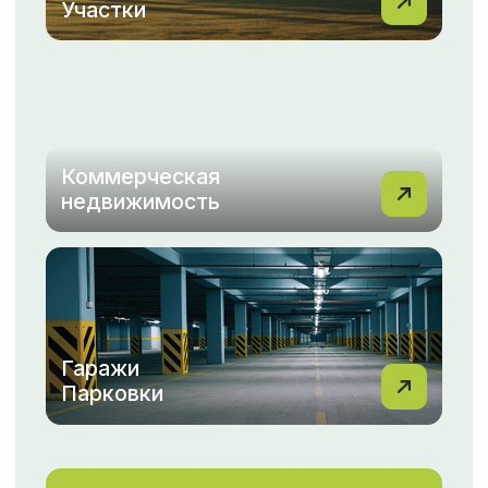
Мы понимаем, как важно для вас найти идеальный
дом или выгодно продать свою квартиру.
С командой МФЦН вы всегда можете рассчитывать
на профессиональный подход, индивидуальные
решения и быструю помощь на каждом этапе.
Не упустите возможность сделать правильный
выбор с МФЦН!
Перейти в новости
ОТЗЫВЫ
Смотреть все