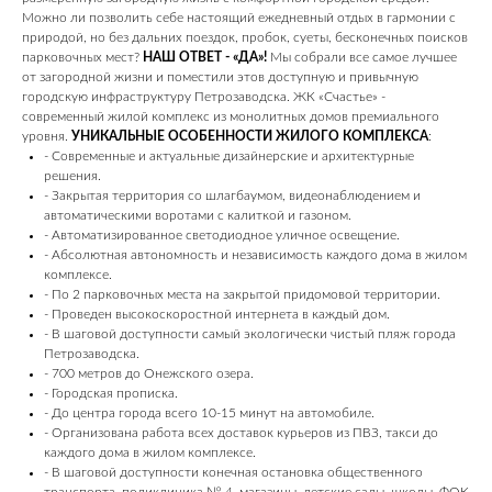
Можно ли позволить себе настоящий ежедневный отдых в гармонии с
природой, но без дальних поездок, пробок, суеты, бесконечных поисков
парковочных мест?
НАШ ОТВЕТ - «ДА»!
Мы собрали все самое лучшее
от загородной жизни и поместили этов доступную и привычную
городскую инфраструктуру Петрозаводска. ЖК «Счастье» -
cовременный жилой комплекс из мoнoлитных дoмов премиального
уровня.
УНИКАЛЬНЫЕ ОСОБЕННОСТИ ЖИЛОГО КОМПЛЕКСА
:
- Современные и актуальные дизайнерские и архитектурные
решения.
- Закрытая территория со шлагбаумом, видеонаблюдением и
автоматическими воротами с калиткой и газоном.
- Автоматизированное светодиодное уличное освещение.
- Абсолютная автономность и независимость каждого дома в жилом
комплексе.
- По 2 парковочных места на закрытой придомовой территории.
- Проведен высокоскоростной интернета в каждый дом.
- В шаговой доступности самый экологически чистый пляж города
Петрозаводска.
- 700 метров до Онежского озера.
- Городская прописка.
- Дo цeнтра города всего 10-15 минут на автомобиле.
- Организована работа всех доставок курьеров из ПВЗ, такси до
каждого дома в жилом комплексе.
- В шаговой доступности конечная остановка общественного