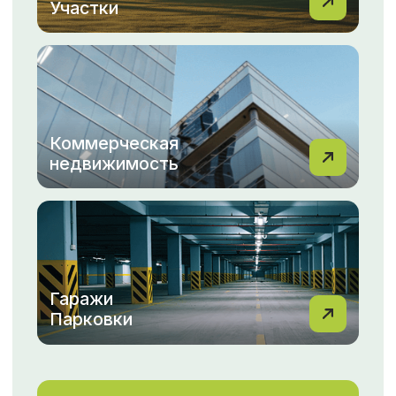
Мы понимаем, как важно для вас найти идеальный
дом или выгодно продать свою квартиру.
С командой МФЦН вы всегда можете рассчитывать
на профессиональный подход, индивидуальные
решения и быструю помощь на каждом этапе.
Не упустите возможность сделать правильный
выбор с МФЦН!
Перейти в новости
ОТЗЫВЫ
Смотреть все