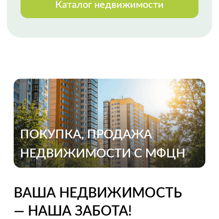
Огромная благодарность
специалисту Анне Черкашиной за
реализацию весьма сложной
продажи, с массой осложняющих
процесс обстоятельств. Высокий
профессионализм, оперативное
реагирование, полное
сопровождение сделки. Спасибо!
Выражаем благодарность Марии
Мазало
за профессиональную, быструю
и качественную работу. Второй раз
с ней сотрудничали и снова Мария
показала свой профессионализм.
Приятно работать
с таким высококлассным
специалистом. Спасибо.