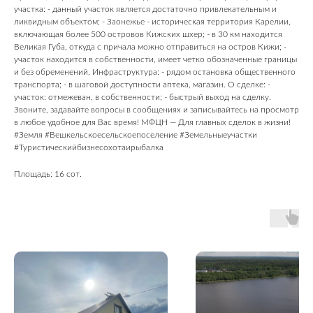
участка: - данный участок является достаточно привлекательным и
ликвидным объектом; - Заонежье - историческая территория Карелии,
включающая более 500 островов Кижских шхер; - в 30 км находится
Великая Губа, откуда с причала можно отправиться на остров Кижи; -
участок находится в собственности, имеет четко обозначенные границы
и без обременений. Инфраструктура: - рядом остановка общественного
транспорта; - в шаговой доступности аптека, магазин. О сделке: -
участок: отмежеван, в собственности; - быстрый выход на сделку.
Звоните, задавайте вопросы в сообщениях и записывайтесь на просмотр
в любое удобное для Вас время! МФЦН — Для главных сделок в жизни!
#Земля #Вешкельскоесельскоепоселение #Земельныеучастки
#Туристическийбизнесохотаирыбалка
Площадь: 16 сот.