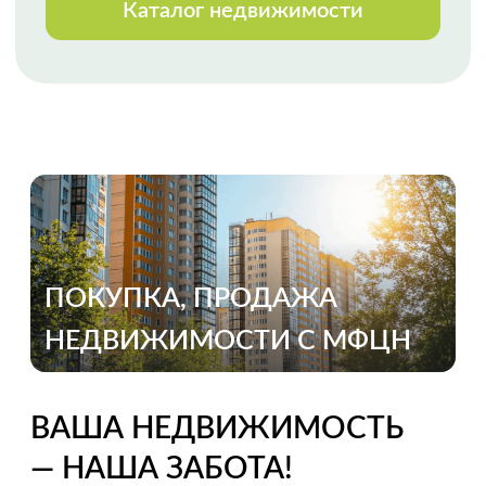
Огромная благодарность
специалисту Анне Черкашиной за
реализацию весьма сложной
продажи, с массой осложняющих
процесс обстоятельств. Высокий
профессионализм, оперативное
реагирование, полное
сопровождение сделки. Спасибо!
Выражаем благодарность Марии
Мазало
за профессиональную, быструю
и качественную работу. Второй раз
с ней сотрудничали и снова Мария
показала свой профессионализм.
Приятно работать
с таким высококлассным
специалистом. Спасибо.