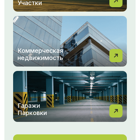
Мы понимаем, как важно для вас найти идеальный
дом или выгодно продать свою квартиру.
С командой МФЦН вы всегда можете рассчитывать
на профессиональный подход, индивидуальные
решения и быструю помощь на каждом этапе.
Не упустите возможность сделать правильный
выбор с МФЦН!
Перейти в новости
ОТЗЫВЫ
Смотреть все