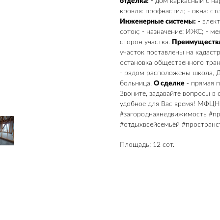
отделка:
⁃ дом каркасный с на
кровля: профнастил; ⁃ окна: с
Инженерные системы:
⁃ элект
соток; - назначение: ИЖС; - м
сторон участка.
Преимущества
участок поставлены на кадаст
остановка общественного тран
- рядом расположены школа, Д
больница.
О сделке
⁃ прямая п
Звоните, задавайте вопросы в
удобное для Вас время! МФЦН 
#загороднаянедвижимость #п
#отдыхвсейсемьёй #простран
Площадь: 12 сот.