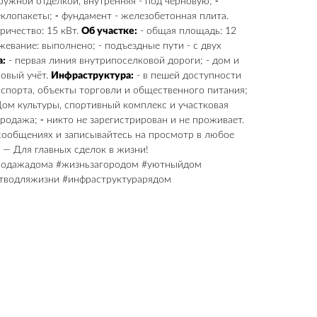
ружной отделкой, внутренняя - под черновую; ⁃
теклопакеты; ⁃ фундамент - железобетонная плита.
ричество: 15 кВт.
Об участке:
- общая площадь: 12
ежевание: выполнено; - подъездные пути - с двух
:
- первая линия внутрипоселковой дороги; - дом и
ровый учёт.
Инфраструктура:
- в пешей доступности
спорта, объекты торговли и общественного питания;
ом культуры, спортивный комплекс и участковая
родажа; ⁃ никто не зарегистрирован и не проживает.
 сообщениях и записывайтесь на просмотр в любое
— Для главных сделок в жизни!
родажадома #жизньзагородом #уютныйдом
стводляжизни #инфраструктурарядом