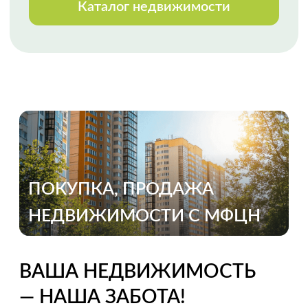
Огромная благодарность
специалисту Анне Черкашиной за
реализацию весьма сложной
продажи, с массой осложняющих
процесс обстоятельств. Высокий
профессионализм, оперативное
реагирование, полное
сопровождение сделки. Спасибо!
Выражаем благодарность Марии
Мазало
за профессиональную, быструю
и качественную работу. Второй раз
с ней сотрудничали и снова Мария
показала свой профессионализм.
Приятно работать
с таким высококлассным
специалистом. Спасибо.