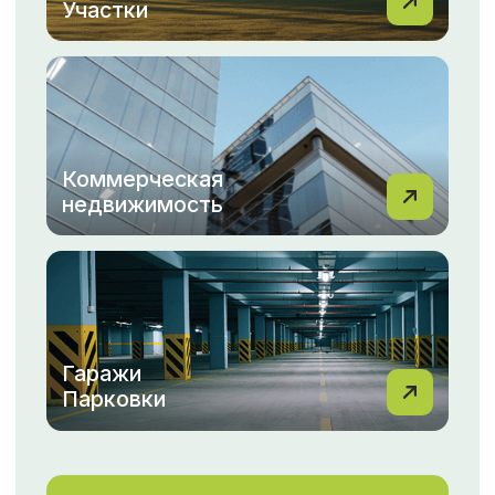
Мы понимаем, как важно для вас найти идеальный
дом или выгодно продать свою квартиру.
С командой МФЦН вы всегда можете рассчитывать
на профессиональный подход, индивидуальные
решения и быструю помощь на каждом этапе.
Не упустите возможность сделать правильный
выбор с МФЦН!
Перейти в новости
ОТЗЫВЫ
Смотреть все