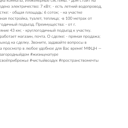
одна комнаты; Инженерные системы: - дом стоит на
дено электричество: 7 кВт; - есть летний водопровод,
стке: - общая площадь: 6 соток; - на участке
ная постройка, туалет, теплица; -в 100 метрах от
годичный подъезд. Преимущества: - от г.
яние 43 км; - круглогодичный подъезд к участку.
 работает магазин, почта. О сделке: - прямая продажа;
ыход на сделку. Звоните, задавайте вопросы в
на просмотр в любое удобное для Вас время! МФЦН —
#загородныйдом #жизньунатуре
своёприбрежье #чистыйвоздух #пространствомечты