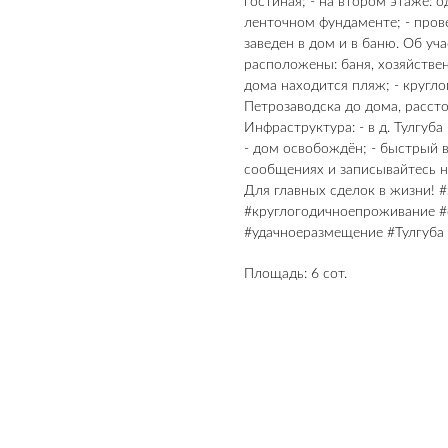
гостиная; - на втором этаже: 
ленточном фундаменте; - прове
заведен в дом и в баню. Об уча
расположены: баня, хозяйствен
дома находится пляж; - кругло
Петрозаводска до дома, рассто
Инфраструктура: - в д. Тулгуба
- дом освобождён; - быстрый в
сообщениях и записывайтесь 
Для главных сделок в жизни! 
#круглогодичноепроживание #
#удачноеразмещение #Тулгуба
Площадь: 6 сот.