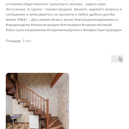
остановка общественного транспорта, магазин; - рядом озеро
Лососинное. О сделке: ⁃ прямая продажа. Звоните, задавайте вопросы в
сообщениях и записывайтесь на просмотр в любое удобное для Вас
время!
МФЦН —
Для главных сделок в жизни!
#загороднаянедвижимость
#продажадома #жизньзагародом #уютныйдом #отдыхвсейсемьёй
#пространстводляжизни #современныйремонт #инфраструктурарядом
Площадь: 7 сот.