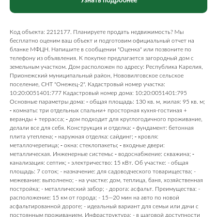
Узнать подробнее
Код объекта: 2212177. Планируете продать недвижимость? Мы
бесплатно оценим ваш объект и подготовим официальный отчет на
бланке МФЦН. Напишите в сообщении "Оценка" или позвоните по
телефону из объявления. К покупке предлагается загородный дом с
земельным участком. Дом расположен по адресу: Республика Карелия,
Прионежский муниципальный район, Нововилговское сельское
поселение, СНТ "Онежец-2". Кадастровый номер участка:
10:20:0051401:777 Кадастровый номер дома: 10:20:0051401:795
Основные параметры дома: ⁃ общая площадь: 130 кв. м, жилая: 95 кв. м;
⁃ комнаты: три отдельных спальни+ просторная кухня-гостиная +
веранды + террасса; ⁃ дом подходит для круглогодичного проживание,
делали все для себя. Конструкция и отделка: ⁃ фундамент: бетонная
плита утеплена; ⁃ наружная отделка: сайдинг; ⁃ кровля:
металлочерепица; ⁃ окна: стеклопакеты; ⁃ входные двери:
металлическая. Инженерные системы: ⁃ водоснабжение: скважина; ⁃
канализация: септик; ⁃ электричество: 15 кВт. Об участке: - общая
площадь: 7 соток; - назначение: для садоводческого товарищества; -
межевание: выполнено; - на участке: дом, теплица, баня, хозяйственная
постройка; - металлический забор; - дорога: асфальт. Преимущества: -
расположение: 15 км от города; - 15—20 мин на авто по новой
асфальтированной дороге; - идеальный вариант для семьи или дачи с
постоянным проживанием. Инфраструктура: - в шаговой доступности