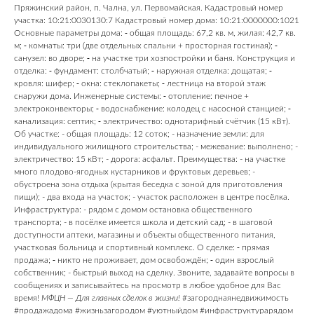
Пряжинский район, п. Чална, ул. Первомайская. Кадастровый номер
участка: 10:21:0030130:7 Кадастровый номер дома: 10:21:0000000:1021
Основные параметры дома: ⁃ общая площадь: 67,2 кв. м, жилая: 42,7 кв.
м; ⁃ комнаты: три (две отдельных спальни + просторная гостиная); ⁃
санузел: во дворе; ⁃ на участке три хозпостройки и баня. Конструкция и
отделка: ⁃ фундамент: столбчатый; ⁃ наружная отделка: дощатая; ⁃
кровля: шифер; ⁃ окна: стеклопакеты; ⁃ лестница на второй этаж
снаружи дома. Инженерные системы: ⁃ отопление: печное +
электроконвекторы; ⁃ водоснабжение: колодец с насосной станцией; ⁃
канализация: септик; ⁃ электричество: однотарифный счётчик (15 кВт).
Об участке: - общая площадь: 12 соток; - назначение земли: для
индивидуального жилищного строительства; - межевание: выполнено; -
электричество: 15 кВт; - дорога: асфальт. Преимущества: - на участке
много плодово-ягодных кустарников и фруктовых деревьев; -
обустроена зона отдыха (крытая беседка с зоной для приготовления
пищи); - два входа на участок; - участок расположен в центре посёлка.
Инфраструктура: - рядом с домом остановка общественного
транспорта; - в посёлке имеется школа и детский сад; - в шаговой
доступности аптеки, магазины и объекты общественного питания,
участковая больница и спортивный комплекс. О сделке: ⁃ прямая
продажа; ⁃ никто не проживает, дом освобождён; ⁃ один взрослый
собственник; - быстрый выход на сделку. Звоните, задавайте вопросы в
сообщениях и записывайтесь на просмотр в любое удобное для Вас
время!
МФЦН —
Для главных сделок в жизни!
#загороднаянедвижимость
#продажадома #жизньзагородом #уютныйдом #инфраструктурарядом