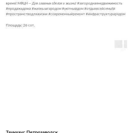
время!
МФЦН —
Для главных сделок в жизни!
#загороднаянедвижимость
#продажадома #жизньзагародом #уютныйдом #отдыхвсейсемьёй
#пространстводляжизни #современныйремонт #инфраструктурарядом
Площадь: 26 сот.
Таунхаус Петрозаводск,