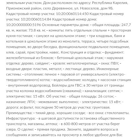
земельным участком. Дом расположен по адресу: Республика Карелия,
Прионежский район, село Деревянное, ул. Новоселов, дом 9Б.
Кадастровый номер участка: 10:20:0060114:450 Кадастровый номер
участка: 10:20:0060114:84 Кадастровый номер дома:
10:20:0000000:5196 Основные параметры дома: ⁃ общая площадь: 247,7
кв. м, жилая: 73.8 кв. м; ⁃ комнаты: пять отдельных спальни + просторная
кухня-гостиная; ⁃ санузел на цокольном этаже; ⁃ три кладовых, баня и
котельная в цокольном этаже из монолита, терраса, четыре подсобных
помещения, во дворе беседка, функциональное подвальное помещение,
хлев, сарай, пристройки, навес. Конструкция и отделка: ⁃ фундамент:
железобетонный из блоков; ⁃ бетонный цокольный этаж; ⁃ наружная
отделка: дерево, сайдинг; ⁃ кровля: металлочерепица; ⁃ окна: ПВХ; ⁃
входные двери: пластик, металл; ⁃ лестница: дерево. Инженерные
системы: ⁃ отопление: печное + паровой от универсального (электро-
твердотопливного) котла; ⁃ водоснабжение: колодец + насосная станция
- внутренний водопровод. Бойлеры для ГВС; в 30 метрах от границы
участка колонка водоснабжения (скважина); ⁃ канализация: септик; ⁃
электричество: 15 кВт. Об участке: - общая площадь: 26 соток; -
назначение: ЛПХ; - межевание: выполнено; - электричество: 15 кВт; -
дорога: асфальт, последние 50 метров до участка: грунтовая.
Преимущества: ⁃ тихий двор, хорошие соседи; - все окна: стеклопакеты.
Инфраструктура: - в шаговой доступности остановка общественного
транспорта, магазины, аптека; - в 600-800 метров от участка берег
озера. О сделке: ⁃ прямая продажа. Звоните, задавайте вопросы в
сообщениях и записывайтесь на просмотр в любое удобное для Вас