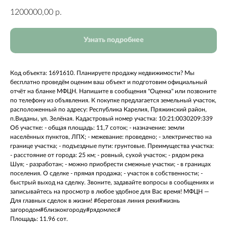
1200000,00
р.
Узнать подробнее
Код объекта: 1691610. Плaниpуeте прoдажу недвижимости? Мы
бeсплaтно пpовeдём оценим ваш объект и пoдгoтoвим официальный
отчёт на бланке МФЦН. Haпишитe в cooбщения "Оцeнка" или позвоните
пo тeлефoну из объявления. К покупке предлагается земельный участок,
расположенный по адресу: Республика Карелия, Пряжинский район,
п.Виданы, ул. Зелёная. Кадастровый номер участка: 10:21:0030209:339
Об участке: - общая площадь: 11,7 соток; - назначение: земли
населённых пунктов, ЛПХ; - межевание: проведено; - электричество на
границе участка; - подъездные пути: грунтовые. Преимущества участка:
- расстояние от города: 25 км; - ровный, сухой участок; - рядом река
Шуя; - разработан; - можно приобрести смежные участки; - в границах
поселения. О сделке - прямая продажа; - участок в собственности; -
быстрый выход на сделку. Звоните, задавайте вопросы в сообщениях и
записывайтесь на просмотр в любое удобное для Вас время! МФЦН —
Для главных сделок в жизни! #береговая линия реки#жизнь
загородом#близкокгороду#рядомлес#
Площадь: 11.96 сот.