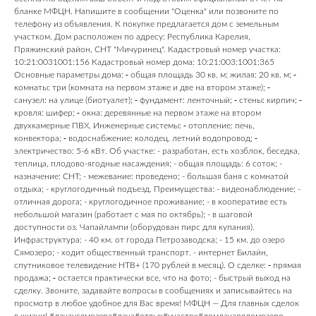
бланке МФЦН. Напишите в сообщении "Оценка" или позвоните по
телефону из объявления. К покупке предлагается дом с земельным
участком. Дом расположен по адресу: Республика Карелия,
Пряжинский район, СНТ "Мичуринец". Кадастровый номер участка:
10:21:0031001:156 Кадастровый номер дома: 10:21:003:1001:365
Основные параметры дома: ⁃ общая площадь 30 кв. м; жилая: 20 кв. м; ⁃
комнаты: три (комната на первом этаже и две на втором этаже); ⁃
санузел: на улице (биотуалет); ⁃ фундамент: ленточный; ⁃ стены: кирпич; ⁃
кровля: шифер; ⁃ окна: деревянные на первом этаже на втором
двухкамерные ПВХ. Инженерные системы: ⁃ отопление: печь,
конвектора; ⁃ водоснабжение: колодец, летний водопровод; ⁃
электричество: 5-6 кВт. Об участке: - разработан, есть хозблок, беседка,
теплица, плодово-ягодные насаждения; - общая площадь: 6 соток; -
назначение: СНТ; - межевание: проведено; - большая баня с комнатой
отдыха; - круглогодичный подъезд. Преимущества: - видеонаблюдение; -
отличная дорога; - круглогодичное проживание; - в кооперативе есть
небольшой магазин (работает с мая по октябрь); - в шаговой
доступности оз. Чапайлампи (оборудован пирс для купания).
Инфраструктура: - 40 км. от города Петрозаводска; - 15 км. до озеро
Сямозеро; - ходит общественный транспорт. - интернет Билайн,
спутниковое телевидение НТВ+ (170 рублей в месяц). О сделке: ⁃ прямая
продажа; ⁃ остается практически все, что на фото; - быстрый выход на
сделку. Звоните, задавайте вопросы в сообщениях и записывайтесь на
просмотр в любое удобное для Вас время! МФЦН — Для главных сделок