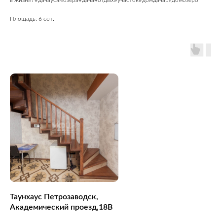
в жизни! #дачаусямозера#дача#отдых#участок#домдачарядомозеро
Площадь: 6 сот.
Таунхаус Петрозаводск,
Академический проезд,18В