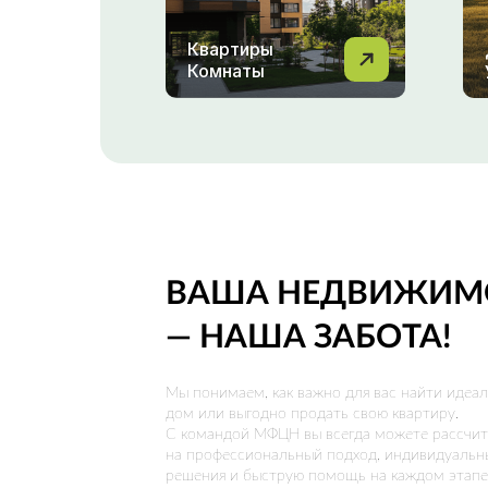
Квартиры
Комнаты
ВАША НЕДВИЖИМ
— НАША ЗАБОТА!
Мы понимаем, как важно для вас найти идеа
дом или выгодно продать свою квартиру.
С командой МФЦН вы всегда можете рассчит
на профессиональный подход, индивидуальн
решения и быструю помощь на каждом этапе