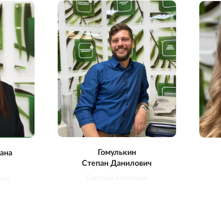
Гомулькин
ана
Степан Данилович
Партнёр Компании
ела