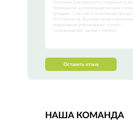
Огромная благодарность специалисту А
Черкашиной за реализацию весьма слож
продажи, с массой осложняющих процес
обстоятельств. Высокий профессионализ
оперативное реагирование, полное
сопровождение сделки. Спасибо!
Оставить отзыв
НАША КОМАНДА