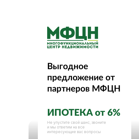
О нас
Выгодное
предложение от
партнеров МФЦН
ИПОТЕКА от 6%
Не упустите свой шанс, звоните
и мы ответим на все
интересующие вас вопросы