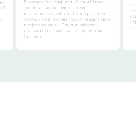
Выражаем благодарность Марии Мазало
нне
Сп
за профессиональную, быструю
ной
со
и качественную работу. Второй раз с ней
с
не
сотрудничали и снова Мария показала свой
м,
об
профессионализм. Приятно работать
чу
с таким высококлассным специалистом.
Спасибо.