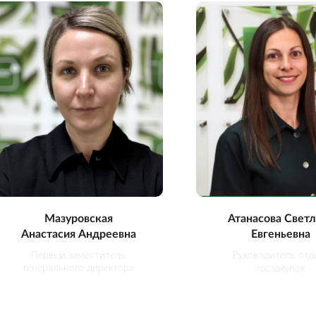
Мазуровская
Атанасова Светл
Анастасия Андреевна
Евгеньевна
Первый заместитель
Руководитель отд
генерального директора
госзакупок