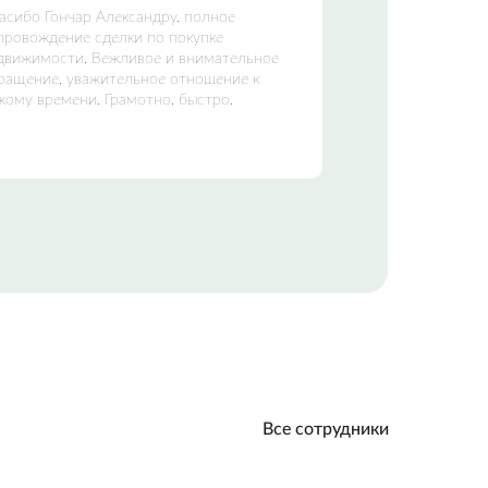
асибо Гончар Александру, полное
провождение сделки по покупке
движимости. Вежливое и внимательное
ращение, уважительное отношение к
жому времени. Грамотно, быстро.
Все сотрудники