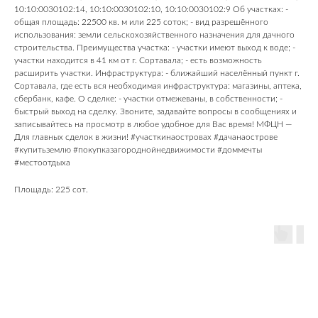
10:10:0030102:14, 10:10:0030102:10, 10:10:0030102:9 Об участках: -
общая площадь: 22500 кв. м или 225 соток; - вид разрешённого
использования: земли сельскохозяйственного назначения для дачного
строительства. Преимущества участка: - участки имеют выход к воде; -
участки находится в 41 км от г. Сортавала; - есть возможность
расширить участки. Инфраструктура: - ближайший населённый пункт г.
Сортавала, где есть вся необходимая инфраструктура: магазины, аптека,
сбербанк, кафе. О сделке: - участки отмежеваны, в собственности; -
быстрый выход на сделку. Звоните, задавайте вопросы в сообщениях и
записывайтесь на просмотр в любое удобное для Вас время! МФЦН —
Для главных сделок в жизни! #участкинаостровах #дачанаострове
#купитьземлю #покупказагороднойнедвижимости #доммечты
#местоотдыха
Площадь: 225 сот.