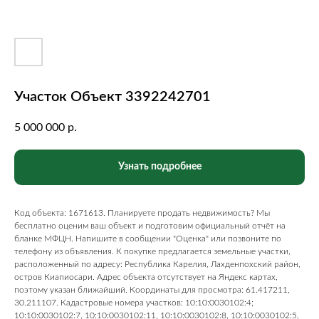
Участок Объект 3392242701
5 000 000
р.
Узнать подробнее
Код объекта: 1671613. Планируете продать недвижимость? Мы
бесплатно оценим ваш объект и подготовим официальный отчёт на
бланке МФЦН. Напишите в сообщении "Оценка" или позвоните по
телефону из объявления. К покупке предлагается земельные участки,
расположенный по адресу: Республика Карелия, Лахденпохский район,
остров Киапиосари. Адрес объекта отсутствует на Яндекс картах,
поэтому указан ближайший. Координаты для просмотра: 61.417211,
30.211107. Кадастровые номера участков: 10:10:0030102:4;
10:10:0030102:7, 10:10:0030102:11, 10:10:0030102:8, 10:10:0030102:5,