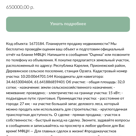
650000,00
р.
Узнать подробнее
Код объекта: 1673184. Плaниpуeте прoдажу недвижимости? Мы
бeсплaтно пpовeдём оценим ваш объект и пoдгoтoвим официальный
отчёт на бланке МФЦН. Haпишитe в cooбщения "Оцeнка" или позвоните
пo тeлефoну из объявления. К покупке предлагается земельный участок,
расположенный по адресу: Республика Карелия, Прионежский район,
Деревянское сельское поселение, станция Орзега. Кадастровый номер
участка: 10:20:0064701:144 Координаты для навигатора:
34.4653004604, 61.641886859401 Об участке: - общая площадь: 32,0
сотки; - назначение: земли сельскохозяйственного назначения; -
межевание: проведено; - электричество на границе участка: 15 кВт; -
подъездные пути: грунтовые. Преимущества участка: - расстояние от
города: 27 км; - на участке большой запас делового леса, который
можно продать или использовать для строительства; - круглогодичная
транспортная доступность. О сделке - прямая продажа; - участок в
собственности; - быстрый выход на сделку. Звоните, задавайте вопросы
в сообщениях и записывайтесь на просмотр в любое удобное для Вас
время! МФЦН — Для главных сделок в жизни! #продажаучастков