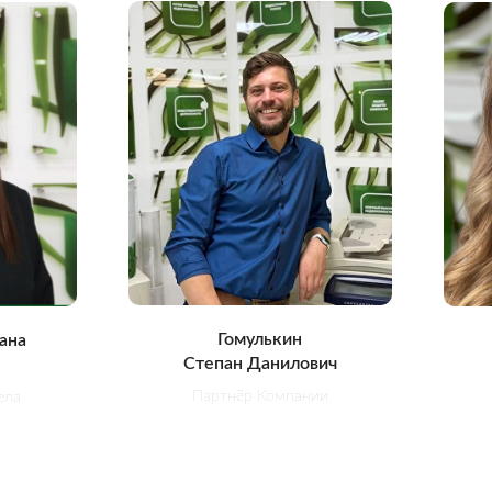
Гомулькин
ана
Степан Данилович
Партнёр Компании
ела