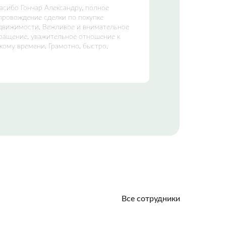
асибо Гончар Александру, полное
провождение сделки по покупке
движимости. Вежливое и внимательное
ращение, уважительное отношение к
жому времени. Грамотно, быстро.
Все сотрудники