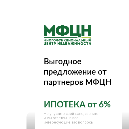
О нас
Выгодное
предложение от
партнеров МФЦН
ИПОТЕКА от 6%
Не упустите свой шанс, звоните
и мы ответим на все
интересующие вас вопросы