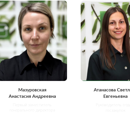
Мазуровская
Атанасова Светл
Анастасия Андреевна
Евгеньевна
Первый заместитель
Руководитель отд
генерального директора
госзакупок