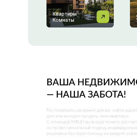
Квартиры
Комнаты
ВАША НЕДВИЖИМ
— НАША ЗАБОТА!
Мы понимаем, как важно для вас найти идеа
дом или выгодно продать свою квартиру.
С командой МФЦН вы всегда можете рассчит
на профессиональный подход, индивидуальн
решения и быструю помощь на каждом этапе