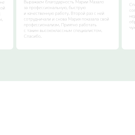
Выражаем благодарность Марии Мазало
нне
Сп
за профессиональную, быструю
ной
со
и качественную работу. Второй раз с ней
с
не
сотрудничали и снова Мария показала свой
м,
об
профессионализм. Приятно работать
чу
с таким высококлассным специалистом.
Спасибо.