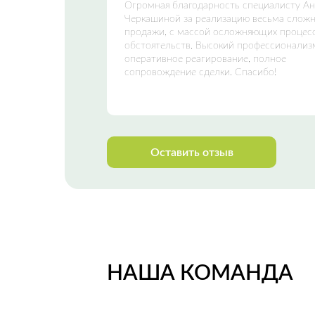
Огромная благодарность специалисту А
Черкашиной за реализацию весьма слож
продажи, с массой осложняющих процес
обстоятельств. Высокий профессионализ
оперативное реагирование, полное
сопровождение сделки. Спасибо!
Оставить отзыв
НАША КОМАНДА