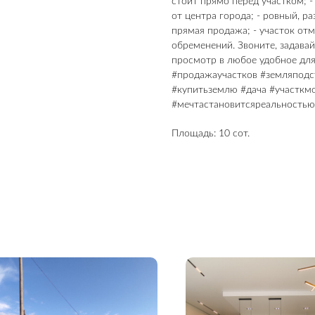
стоит прямо перед участком; -
от центра города; - ровный, ра
прямая продажа; - участок отм
обременений. Звоните, задава
просмотр в любое удобное для
#продажаучастков #земляподс
#купитьземлю #дача #участкм
#мечтастановитсяреальностью
Площадь: 10 сот.