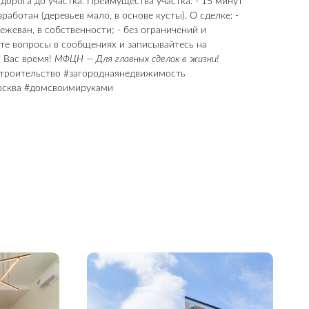
 дорога до участка. Преимущества участка: - 15 минут
зработан (деревьев мало, в основе кусты). О сделке: -
ежеван, в собственности; - без ограничений и
йте вопросы в сообщениях и записывайтесь на
 Вас время!
МФЦН — Для главных сделок в жизни!
троительство #загороднаянедвижимость
осква #домсвоимируками